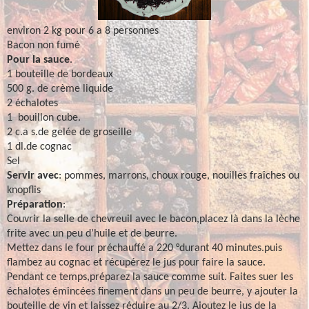
environ 2 kg pour 6 a 8 personnes
Bacon non fumé
Pour la sauce
.
1 bouteille de bordeaux
500 g. de crème liquide
2 échalotes
1 bouillon cube.
2 c.a s.de gelée de groseille
1 dl.de cognac
Sel
Servir avec
: pommes, marrons, choux rouge, nouilles fraîches ou
knopflis
Préparation
:
Couvrir la selle de chevreuil avec le bacon,placez là dans la lèche
frite avec un peu d’huile et de beurre.
Mettez dans le four préchauffé a 220 °durant 40 minutes.puis
flambez au cognac et récupérez le jus pour faire la sauce.
Pendant ce temps,préparez la sauce comme suit. Faites suer les
échalotes émincées finement dans un peu de beurre, y ajouter la
bouteille de vin et laissez réduire au 2/3. Ajoutez
le jus de la