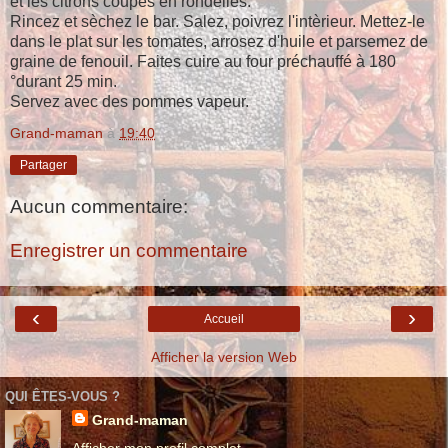
et les citrons coupés en rondelles.
Rincez et sèchez le bar. Salez, poivrez l'intèrieur. Mettez-le
dans le plat sur les tomates, arrosez d'huile et parsemez de
graine de fenouil. Faites cuire au four préchauffé à 180
°durant 25 min.
Servez avec des pommes vapeur.
Grand-maman
à
19:40
Partager
Aucun commentaire:
Enregistrer un commentaire
‹
›
Accueil
Afficher la version Web
QUI ÊTES-VOUS ?
Grand-maman
Afficher mon profil complet